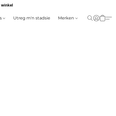
e winkel
es
Utreg m'n stadsie
Merken