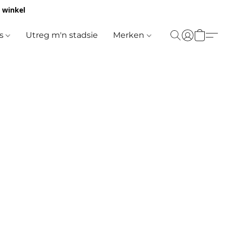
e winkel
es
Utreg m'n stadsie
Merken