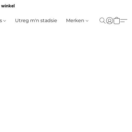
e winkel
es
Utreg m'n stadsie
Merken