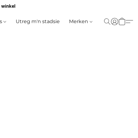
e winkel
es
Utreg m'n stadsie
Merken