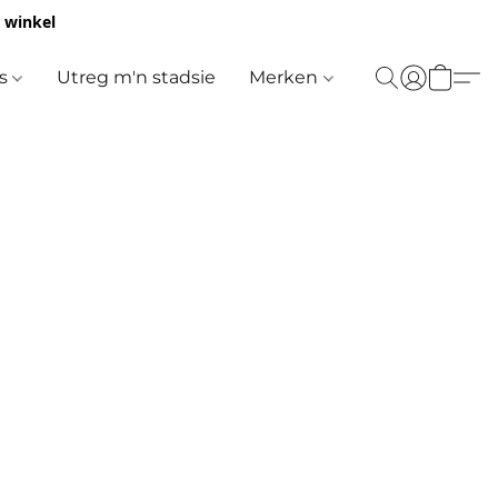
e winkel
es
Utreg m'n stadsie
Merken