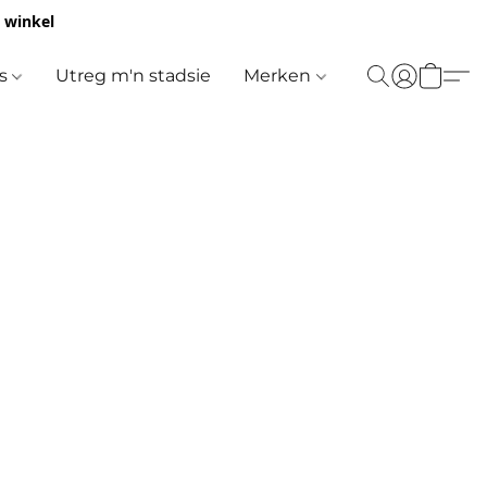
e winkel
es
Utreg m'n stadsie
Merken