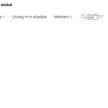
e winkel
es
Utreg m'n stadsie
Merken